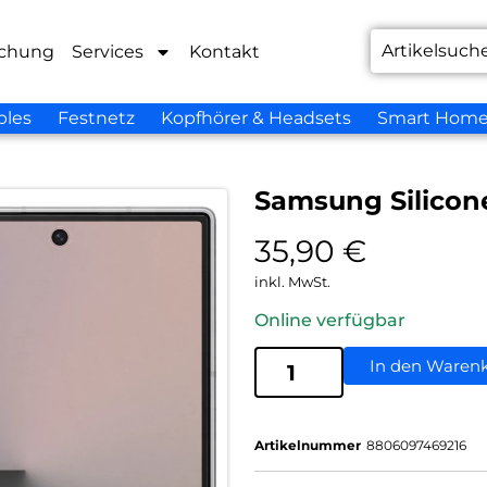
chung
Services
Kontakt
bles
Festnetz
Kopfhörer & Headsets
Smart Hom
Samsung Silicone
35,90
€
inkl. MwSt.
Online verfügbar
In den Waren
Artikelnummer
8806097469216