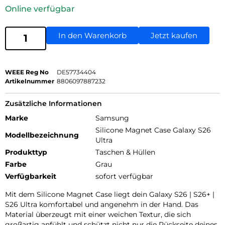
Online verfügbar
In den Warenkorb
Jetzt kaufen
WEEE Reg No
DE57734404
Artikelnummer
8806097887232
Zusätzliche Informationen
Marke
Samsung
Silicone Magnet Case Galaxy S26
Modellbezeichnung
Ultra
Produkttyp
Taschen & Hüllen
Farbe
Grau
Verfügbarkeit
sofort verfügbar
Mit dem Silicone Magnet Case liegt dein Galaxy S26 | S26+ |
S26 Ultra komfortabel und angenehm in der Hand. Das
Material überzeugt mit einer weichen Textur, die sich
großartig anfühlt und schützt nicht nur die Rückseite deines