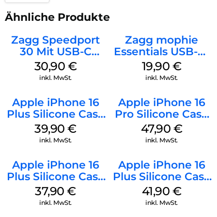
Ähnliche Produkte
Zagg Speedport
Zagg mophie
30 Mit USB-C
Essentials USB-C-
Kabel Weiß
20W Charger PD
30,90
€
19,90
€
Weiß
inkl. MwSt.
inkl. MwSt.
Apple iPhone 16
Apple iPhone 16
Plus Silicone Case
Pro Silicone Case
MagSafe Plum
MagSafe Denim
39,90
€
47,90
€
inkl. MwSt.
inkl. MwSt.
Apple iPhone 16
Apple iPhone 16
Plus Silicone Case
Plus Silicone Case
MagSafe Lake
MagSafe Stone
37,90
€
41,90
€
Green
Gray
inkl. MwSt.
inkl. MwSt.