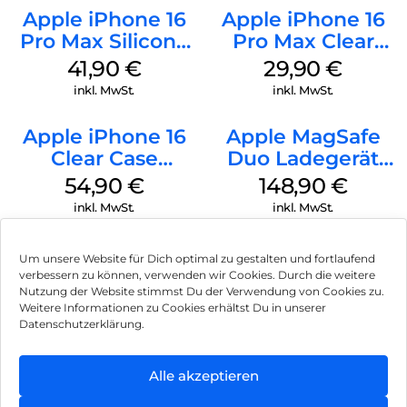
Apple iPhone 16
Apple iPhone 16
Pro Max Silicone
Pro Max Clear
Case MagSafe
Case MagSafe
41,90
€
29,90
€
Ultramarine
Transparent
inkl. MwSt.
inkl. MwSt.
Apple iPhone 16
Apple MagSafe
Clear Case
Duo Ladegerät
MagSafe
Weiß
54,90
€
148,90
€
Transparent
inkl. MwSt.
inkl. MwSt.
Um unsere Website für Dich optimal zu gestalten und fortlaufend
verbessern zu können, verwenden wir Cookies. Durch die weitere
Nutzung der Website stimmst Du der Verwendung von Cookies zu.
Impressum
Weitere Informationen zu Cookies erhältst Du in unserer
Datenschutzerklärung.
AGB
Datenschutz
Alle akzeptieren