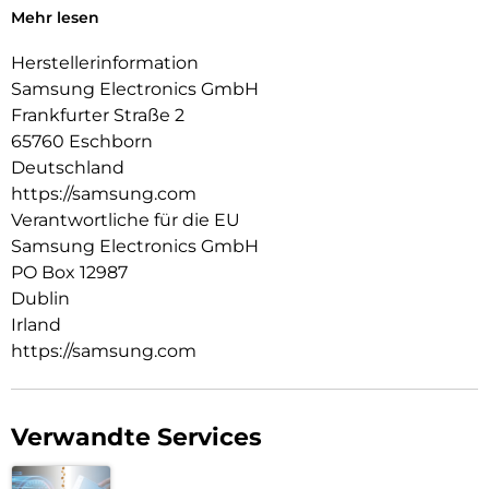
bedienen zu können, z. B. um einen Anruf anzunehmen oder
Mehr lesen
die Musik zu stoppen, während das Case geschlossen ist.
Herstellerinformation
Mit deinem Smartphone Wichtiges sicher aufbewahren:
Samsung Electronics GmbH
Stecke deine häufig genutzten Karten einfach in dein Smart
Frankfurter Straße 2
View Wallet Case, damit sie griffbereit und sicher verstaut
65760 Eschborn
sind.
Deutschland
https://samsung.com
Verantwortliche für die EU
Samsung Electronics GmbH
PO Box 12987
Dublin
Irland
https://samsung.com
Verwandte Services