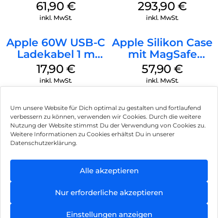
iPhone 15 Pro
iPad 10.9″ (10.Gen.)
61,90
€
293,90
€
MagSafe Schwarz
Weiß
inkl. MwSt.
inkl. MwSt.
Apple 60W USB-C
Apple Silikon Case
Ladekabel 1 m
mit MagSafe
Weiß
iPhone 14 Pro
17,90
€
57,90
€
(PRODUCT)RED
inkl. MwSt.
inkl. MwSt.
Um unsere Website für Dich optimal zu gestalten und fortlaufend
verbessern zu können, verwenden wir Cookies. Durch die weitere
Nutzung der Website stimmst Du der Verwendung von Cookies zu.
Impressum
Weitere Informationen zu Cookies erhältst Du in unserer
Datenschutzerklärung.
AGB
Datenschutz
Alle akzeptieren
Können wir Dir behilflich sein?
Vertrag widerrufen
Nur erforderliche akzeptieren
Hinweis zur Batterieentsorgung
Einstellungen anzeigen