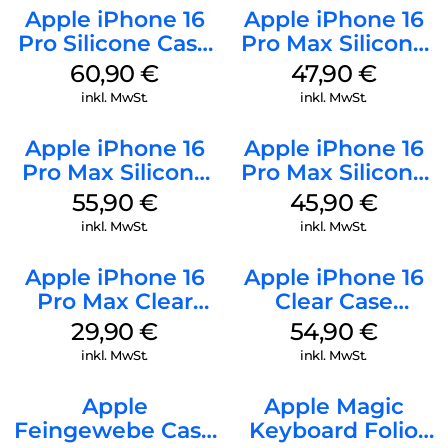
Apple iPhone 16
Apple iPhone 16
Pro Silicone Case
Pro Max Silicone
MagSafe Stone
Case MagSafe
60,90
€
47,90
€
Gray
Black
inkl. MwSt.
inkl. MwSt.
Apple iPhone 16
Apple iPhone 16
Pro Max Silicone
Pro Max Silicone
Case MagSafe
Case MagSafe
55,90
€
45,90
€
Stone Gray
Ultramarine
inkl. MwSt.
inkl. MwSt.
Apple iPhone 16
Apple iPhone 16
Pro Max Clear
Clear Case
Case MagSafe
MagSafe
29,90
€
54,90
€
Transparent
Transparent
inkl. MwSt.
inkl. MwSt.
Apple
Apple Magic
Feingewebe Case
Keyboard Folio