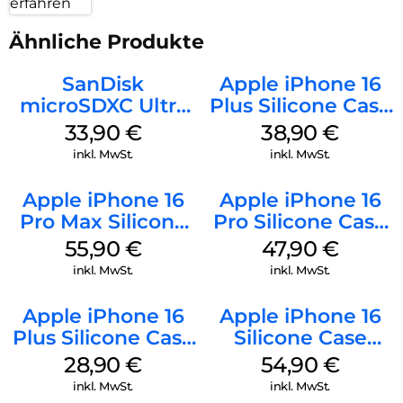
erfahren
Ähnliche Produkte
SanDisk
Apple iPhone 16
microSDXC Ultra
Plus Silicone Case
128 GB + Adapter
MagSafe Denim
33,90
€
38,90
€
Mobile
inkl. MwSt.
inkl. MwSt.
Apple iPhone 16
Apple iPhone 16
Pro Max Silicone
Pro Silicone Case
Case MagSafe
MagSafe Denim
55,90
€
47,90
€
Stone Gray
inkl. MwSt.
inkl. MwSt.
Apple iPhone 16
Apple iPhone 16
Plus Silicone Case
Silicone Case
MagSafe Black
MagSafe Black
28,90
€
54,90
€
inkl. MwSt.
inkl. MwSt.