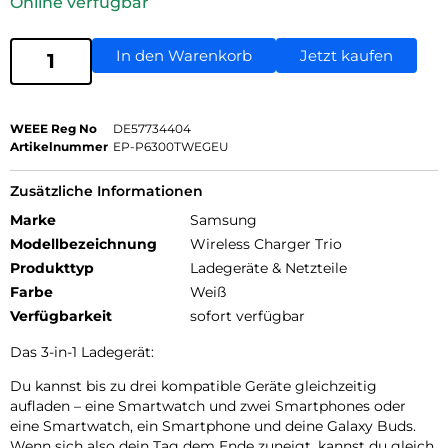
Online verfügbar
In den Warenkorb
Jetzt kaufen
WEEE Reg No
DE57734404
Artikelnummer
EP-P6300TWEGEU
Zusätzliche Informationen
Marke
Samsung
Modellbezeichnung
Wireless Charger Trio
Produkttyp
Ladegeräte & Netzteile
Farbe
Weiß
Verfügbarkeit
sofort verfügbar
Das 3-in-1 Ladegerät:
Du kannst bis zu drei kompatible Geräte gleichzeitig
aufladen – eine Smartwatch und zwei Smartphones oder
eine Smartwatch, ein Smartphone und deine Galaxy Buds.
Wenn sich also dein Tag dem Ende zuneigt, kannst du gleich