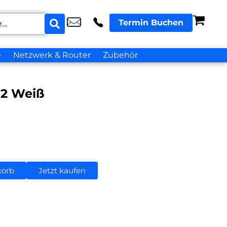
Termin Buchen
e
Netzwerk & Router
Zubehör
12 Weiß
korb
Jetzt kaufen