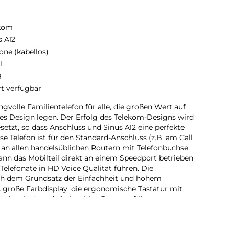
kom
s A12
one (kabellos)
l
ß
rt verfügbar
volle Familientelefon für alle, die großen Wert auf
s Design legen. Der Erfolg des Telekom-Designs wird
etzt, so dass Anschluss und Sinus A12 eine perfekte
se Telefon ist für den Standard-Anschluss (z.B. am Call
an allen handelsüblichen Routern mit Telefonbuchse
ann das Mobilteil direkt an einem Speedport betrieben
Telefonate in HD Voice Qualität führen. Die
ch dem Grundsatz der Einfachheit und hohem
 große Farbdisplay, die ergonomische Tastatur mit
avigation), und die intuitive Benutzerführung
.