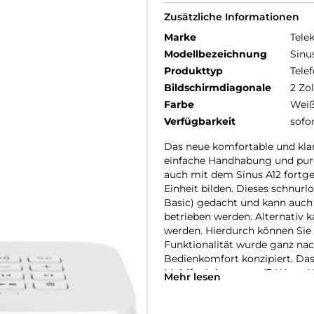
Zusätzliche Informationen
Marke
Tele
Modellbezeichnung
Sinu
Produkttyp
Telef
Bildschirmdiagonale
2 Zol
Farbe
Wei
Verfügbarkeit
sofo
Das neue komfortable und klang
einfache Handhabung und pure
auch mit dem Sinus A12 fortges
Einheit bilden. Dieses schnurlo
Basic) gedacht und kann auch 
betrieben werden. Alternativ k
werden. Hierdurch können Sie 
Funktionalität wurde ganz na
Bedienkomfort konzipiert. Das
Multifunktionstaste (3-Wege N
Mehr lesen
runden das Kundenerlebnis ab