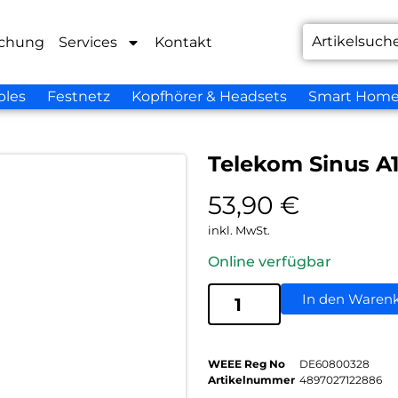
chung
Services
Kontakt
bles
Festnetz
Kopfhörer & Headsets
Smart Hom
Telekom Sinus A
53,90
€
inkl. MwSt.
Online verfügbar
In den Waren
WEEE Reg No
DE60800328
Artikelnummer
4897027122886