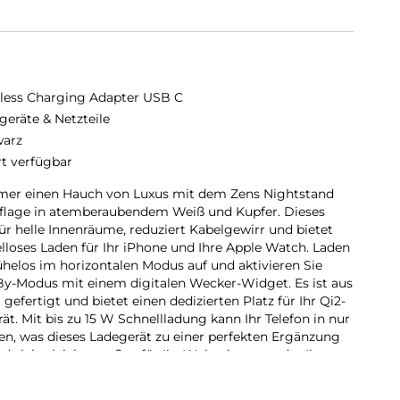
less Charging Adapter USB C
geräte & Netzteile
arz
rt verfügbar
mmer einen Hauch von Luxus mit dem Zens Nightstand
Auflage in atemberaubendem Weiß und Kupfer. Dieses
 für helle Innenräume, reduziert Kabelgewirr und bietet
elloses Laden für Ihr iPhone und Ihre Apple Watch. Laden
ühelos im horizontalen Modus auf und aktivieren Sie
y-Modus mit einem digitalen Wecker-Widget. Es ist aus
fertigt und bietet einen dedizierten Platz für Ihr Qi2-
. Mit bis zu 15 W Schnellladung kann Ihr Telefon in nur
hen, was dieses Ladegerät zu einer perfekten Ergänzung
nd sich gleichermaßen für Ihr Wohnzimmer oder Ihr
ilvollen Laden eignet.