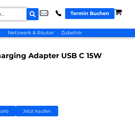
Termin Buchen
e
Netzwerk & Router
Zubehör
harging Adapter USB C 15W
korb
Jetzt kaufen