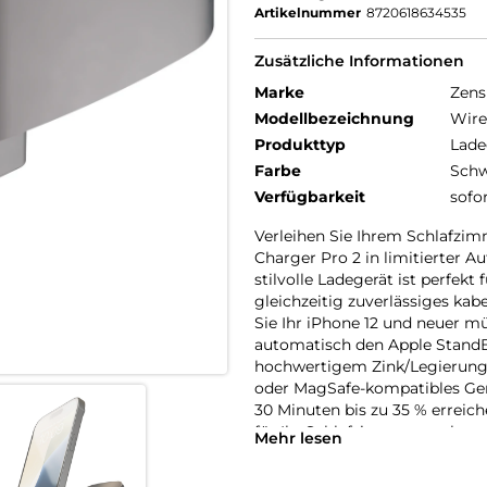
Artikelnummer
8720618634535
Zusätzliche Informationen
Marke
Zens
Modellbezeichnung
Wire
Produkttyp
Lade
Farbe
Schw
Verfügbarkeit
sofo
Verleihen Sie Ihrem Schlafzi
Charger Pro 2 in limitierter 
stilvolle Ladegerät ist perfekt
gleichzeitig zuverlässiges kab
Sie Ihr iPhone 12 und neuer m
automatisch den Apple StandB
hochwertigem Zink/Legierung ge
oder MagSafe-kompatibles Gerät
30 Minuten bis zu 35 % erreic
für Ihr Schlafzimmer macht u
Mehr lesen
Home-Office zum mühelosen, st