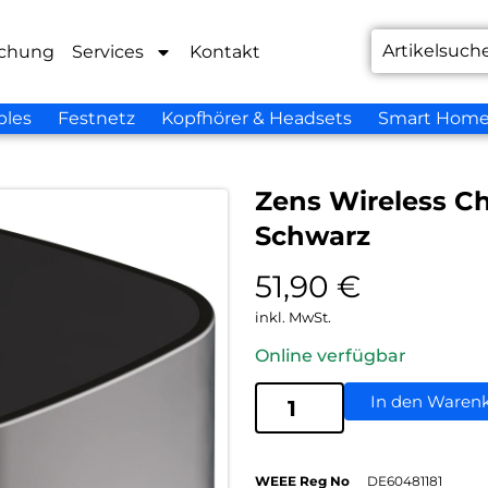
chung
Services
Kontakt
bles
Festnetz
Kopfhörer & Headsets
Smart Hom
Zens Wireless C
Schwarz
51,90
€
inkl. MwSt.
Online verfügbar
In den Waren
WEEE Reg No
DE60481181