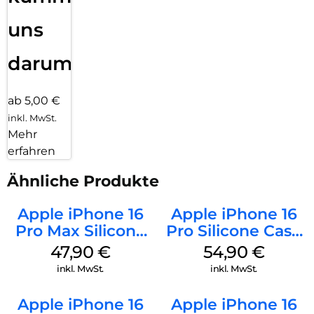
uns
darum!
ab 5,00 €
inkl. MwSt.
Mehr
erfahren
Ähnliche Produkte
Apple iPhone 16
Apple iPhone 16
Pro Max Silicone
Pro Silicone Case
Case MagSafe
MagSafe Black
47,90
€
54,90
€
Black
inkl. MwSt.
inkl. MwSt.
Apple iPhone 16
Apple iPhone 16