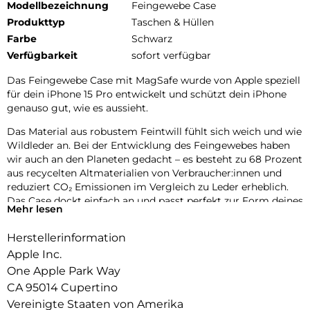
Modellbezeichnung
Feingewebe Case
Produkttyp
Taschen & Hüllen
Farbe
Schwarz
Verfügbarkeit
sofort verfügbar
Das Feingewebe Case mit MagSafe wurde von Apple speziell
für dein iPhone 15 Pro entwickelt und schützt dein iPhone
genauso gut, wie es aussieht.
Das Material aus robustem Feintwill fühlt sich weich und wie
Wildleder an. Bei der Entwicklung des Feingewebes haben
wir auch an den Planeten gedacht – es besteht zu 68 Prozent
aus recycelten Altmaterialien von Verbraucher:innen und
reduziert CO₂ Emissionen im Vergleich zu Leder erheblich.
Das Case dockt einfach an und passt perfekt zur Form deines
Mehr lesen
iPhone. So bleibt alles schön dünn.
Herstellerinformation
Mit integrierten Magneten, die sich perfekt am iPhone 15 Pro
ausrichten, hält das Case ganz einfach und sorgt für
Apple Inc.
schnelleres kabelloses Laden. Lass dein iPhone beim Laden
One Apple Park Way
einfach im Case und docke dein MagSafe Ladegerät an oder
CA 95014 Cupertino
leg es auf dein Qi zertifiziertes Ladegerät.
Vereinigte Staaten von Amerika