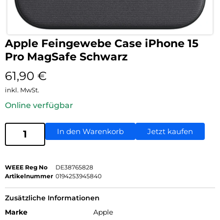
Apple Feingewebe Case iPhone 15
Pro MagSafe Schwarz
61,90
€
inkl. MwSt.
Online verfügbar
In den Warenkorb
Jetzt kaufen
WEEE Reg No
DE38765828
Artikelnummer
0194253945840
Zusätzliche Informationen
Marke
Apple