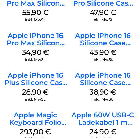
Pro Max Silicone
Pro Silicone Case
Case MagSafe
MagSafe Denim
55,90
€
47,90
€
Stone Gray
inkl. MwSt.
inkl. MwSt.
Apple iPhone 16
Apple iPhone 16
Pro Max Silicone
Silicone Case
Case MagSafe
MagSafe Plum
34,90
€
43,90
€
Denim
inkl. MwSt.
inkl. MwSt.
Apple iPhone 16
Apple iPhone 16
Plus Silicone Case
Silicone Case
MagSafe Black
MagSafe
28,90
€
38,90
€
Ultramarine
inkl. MwSt.
inkl. MwSt.
Apple Magic
Apple 60W USB-C
Keyboard Folio
Ladekabel 1 m
iPad 10.9″ (10.Gen.)
Weiß
293,90
€
24,90
€
Weiß