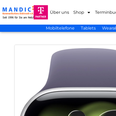
Über uns
Shop
Terminbu
Mobiltelefone
Tablets
Weara