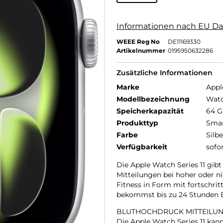
Informationen nach EU Da
WEEE Reg No
DE11169330
Artikelnummer
0195950632286
Zusätzliche Informationen
Marke
Appl
Modellbezeichnung
Watc
Speicherkapazität
64 
Produkttyp
Smar
Farbe
Silbe
Verfügbarkeit
sofo
Die Apple Watch Series 11 gibt
Mitteilungen bei hoher oder n
Fitness in Form mit fortschrit
bekommst bis zu 24 Stunden Ba
BLUTHOCHDRUCK MITTEILUN
Die Apple Watch Series 11 ka