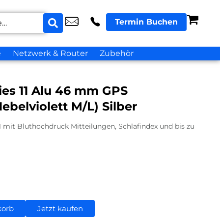
Termin Buchen
e
Netzwerk & Router
Zubehör
ies 11 Alu 46 mm GPS
belviolett M/L) Silber
1 mit Bluthochdruck Mitteilungen, Schlafindex und bis zu
korb
Jetzt kaufen