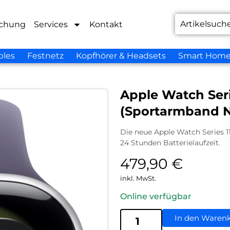
chung
Services
Kontakt
bles
Festnetz
Kopfhörer & Headsets
Smart Hom
Apple Watch Ser
(Sportarmband Ne
Die neue Apple Watch Series 1
24 Stunden Batterielaufzeit.
479,90
€
inkl. MwSt.
Online verfügbar
In den Waren