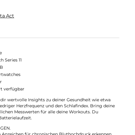
ta Act
e
h Series 11
GB
twatches
r
rt verfügbar
 dir wertvolle Insights zu deiner Gesundheit wie etwa
iedriger Herzfrequenz und den Schlafindex. Bring deine
tlichen Messwerten für alle deine Workouts. Du
tterielaufzeit.
GEN.
nn Anzeichen für chronischen Bluthochdruck erkennen