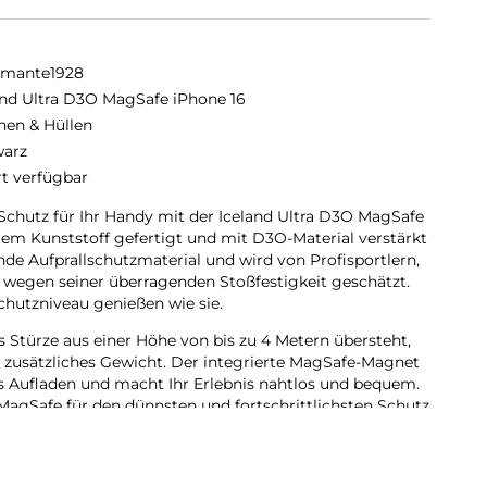
amante1928
and Ultra D3O MagSafe iPhone 16
hen & Hüllen
arz
rt verfügbar
 Schutz für Ihr Handy mit der Iceland Ultra D3O MagSafe
ltem Kunststoff gefertigt und mit D3O-Material verstärkt
ende Aufprallschutzmaterial und wird von Profisportlern,
 wegen seiner überragenden Stoßfestigkeit geschätzt.
chutzniveau genießen wie sie.
s Stürze aus einer Höhe von bis zu 4 Metern übersteht,
 zusätzliches Gewicht. Der integrierte MagSafe-Magnet
s Aufladen und macht Ihr Erlebnis nahtlos und bequem.
MagSafe für den dünnsten und fortschrittlichsten Schutz