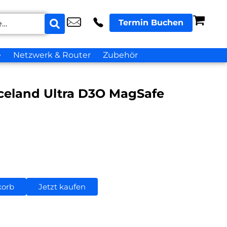
Termin Buchen
e
Netzwerk & Router
Zubehör
celand Ultra D3O MagSafe
korb
Jetzt kaufen