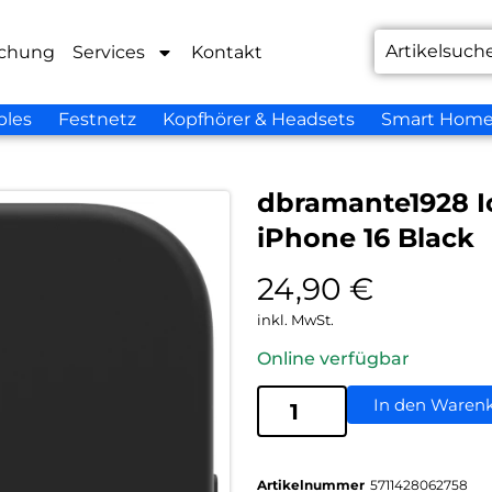
chung
Services
Kontakt
bles
Festnetz
Kopfhörer & Headsets
Smart Hom
dbramante1928 I
iPhone 16 Black
24,90
€
inkl. MwSt.
Online verfügbar
In den Waren
Artikelnummer
5711428062758