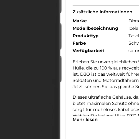
Zusätzliche Informationen
Marke
Dbr
Modellbezeichnung
Icel
Produkttyp
Tasc
Farbe
Schw
Verfügbarkeit
sofo
Erleben Sie unvergleichlichen
Hülle, die zu 100 % aus recyce
ist. D3O ist das weltweit führ
Soldaten und Motorradfahrern
Jetzt können Sie das gleiche S
Dieses ultraflache Gehäuse, da
bietet maximalen Schutz ohne
sorgt für müheloses kabellose
Wählen Sie Iceland Ultra D3O 
Mehr lesen
Ihres Telefons.