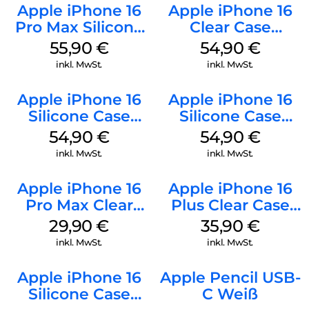
Apple iPhone 16
Apple iPhone 16
Pro Max Silicone
Clear Case
Case MagSafe
MagSafe
55,90
€
54,90
€
Stone Gray
Transparent
inkl. MwSt.
inkl. MwSt.
Apple iPhone 16
Apple iPhone 16
Silicone Case
Silicone Case
MagSafe Black
MagSafe Lake
54,90
€
54,90
€
Green
inkl. MwSt.
inkl. MwSt.
Apple iPhone 16
Apple iPhone 16
Pro Max Clear
Plus Clear Case
Case MagSafe
MagSafe
29,90
€
35,90
€
Transparent
Transparent
inkl. MwSt.
inkl. MwSt.
Apple iPhone 16
Apple Pencil USB-
Silicone Case
C Weiß