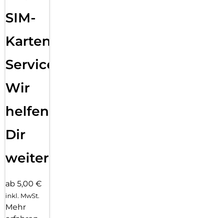
Mit dem EASY-ON Eco-Montagerahmen und dem
SIM-
dazugehörigen Video Tutorial gestaltet sich die Montage des
Tempered Glass schnell, einfach und exakt. Das Ergebnis:
kein schiefes Aufliegen des Screen Protectors auf dem
Karten
Display, keine verdeckten Öffnungen für Lautsprecher oder
Mikrofone und erst recht keine Blasen unter dem Schutzglas.
Service:
Gut für die Umwelt: der Eco-Montagerahmen besteht zu
100% aus recyclebarem Premium-Vollkarton und kann nach
Wir
dem Einsatz bedenkenlos mit dem Altpapier recycelt
werden.
helfen
Dir
weiter
ab 5,00 €
inkl. MwSt.
Mehr