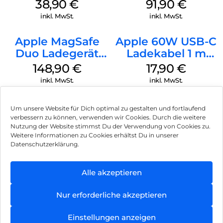
MagSafe
38,90
€
91,90
€
Ultramarine
inkl. MwSt.
inkl. MwSt.
Apple MagSafe
Apple 60W USB-C
Duo Ladegerät
Ladekabel 1 m
Weiß
Weiß
148,90
€
17,90
€
inkl. MwSt.
inkl. MwSt.
Um unsere Website für Dich optimal zu gestalten und fortlaufend
verbessern zu können, verwenden wir Cookies. Durch die weitere
Nutzung der Website stimmst Du der Verwendung von Cookies zu.
Impressum
Weitere Informationen zu Cookies erhältst Du in unserer
Datenschutzerklärung.
AGB
Datenschutz
Alle akzeptieren
Können wir Dir behilflich sein?
Vertrag widerrufen
Nur erforderliche akzeptieren
Hinweis zur Batterieentsorgung
Einstellungen anzeigen