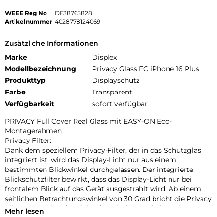
WEEE Reg No
DE38765828
Artikelnummer
4028778124069
Zusätzliche Informationen
Marke
Displex
Modellbezeichnung
Privacy Glass FC iPhone 16 Plus
Produkttyp
Displayschutz
Farbe
Transparent
Verfügbarkeit
sofort verfügbar
PRIVACY Full Cover Real Glass mit EASY-ON Eco-
Montagerahmen
Privacy Filter:
Dank dem speziellem Privacy-Filter, der in das Schutzglas
integriert ist, wird das Display-Licht nur aus einem
bestimmten Blickwinkel durchgelassen. Der integrierte
Blickschutzfilter bewirkt, dass das Display-Licht nur bei
frontalem Blick auf das Gerät ausgestrahlt wird. Ab einem
seitlichen Betrachtungswinkel von 30 Grad bricht die Privacy
Filter Protection das Licht, das Display erscheint schwarz.
Mehr lesen