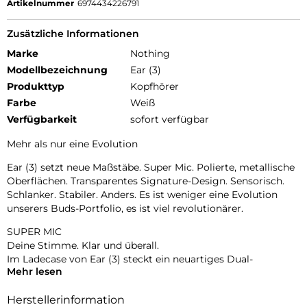
Artikelnummer
6974434226791
Zusätzliche Informationen
Marke
Nothing
Modellbezeichnung
Ear (3)
Produkttyp
Kopfhörer
Farbe
Weiß
Verfügbarkeit
sofort verfügbar
Mehr als nur eine Evolution
Ear (3) setzt neue Maßstäbe. Super Mic. Polierte, metallische
Oberflächen. Transparentes Signature-Design. Sensorisch.
Schlanker. Stabiler. Anders. Es ist weniger eine Evolution
unserers Buds-Portfolio, es ist viel revolutionärer.
SUPER MIC
Deine Stimme. Klar und überall.
Im Ladecase von Ear (3) steckt ein neuartiges Dual-
Mehr lesen
Mikrofonsystem mit Umgebungsfilterung. Wir nennen es
Super Mic. Es fokussiert sich auf deine Stimme und blendet
Herstellerinformation
Umgebungsgeräusche bis zu 95 dB aus – für kristallklare