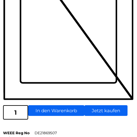
In den Warenkorb
Jetzt kaufen
WEEE Reg No
DE21869507