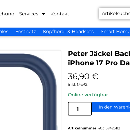
chung
Services
Kontakt
bles
Festnetz
Kopfhörer & Headsets
Smart Hom
Peter Jäckel Bac
iPhone 17 Pro Da
36,90
€
inkl. MwSt.
Online verfügbar
In den Waren
Artikelnummer
4031574231121