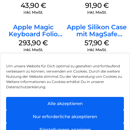
MagSafe Plum
43,90
€
91,90
€
inkl. MwSt.
inkl. MwSt.
Apple Magic
Apple Silikon Case
Keyboard Folio
mit MagSafe
iPad 10.9″ (10.Gen.)
iPhone 14 Pro
293,90
€
57,90
€
Weiß
(PRODUCT)RED
inkl. MwSt.
inkl. MwSt.
Um unsere Website für Dich optimal zu gestalten und fortlaufend
verbessern zu können, verwenden wir Cookies. Durch die weitere
Nutzung der Website stimmst Du der Verwendung von Cookies zu.
Impressum
Weitere Informationen zu Cookies erhältst Du in unserer
Datenschutzerklärung.
AGB
Datenschutz
Alle akzeptieren
Vertrag widerrufen
Nur erforderliche akzeptieren
Hinweis zur Batterieentsorgung
Einstellungen anzeigen