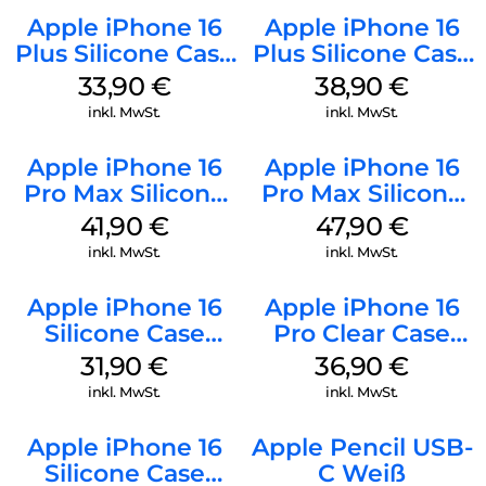
Apple iPhone 16
Apple iPhone 16
Plus Silicone Case
Plus Silicone Case
MagSafe Lake
MagSafe Denim
33,90
€
38,90
€
Green
inkl. MwSt.
inkl. MwSt.
Apple iPhone 16
Apple iPhone 16
Pro Max Silicone
Pro Max Silicone
Case MagSafe
Case MagSafe
41,90
€
47,90
€
Ultramarine
Black
inkl. MwSt.
inkl. MwSt.
Apple iPhone 16
Apple iPhone 16
Silicone Case
Pro Clear Case
MagSafe Fuchsia
MagSafe
31,90
€
36,90
€
Transparent
inkl. MwSt.
inkl. MwSt.
Apple iPhone 16
Apple Pencil USB-
Silicone Case
C Weiß