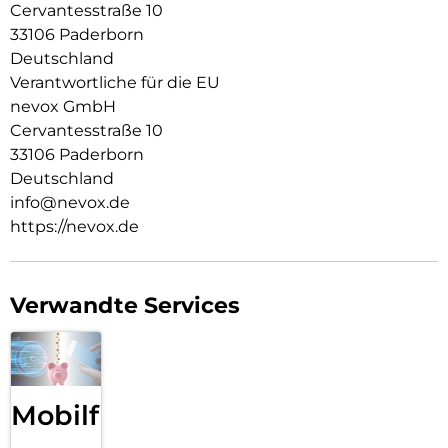
Cervantesstraße 10
9H Härtegrad
33106 Paderborn
Resistent gegen Kratzer
Deutschland
Fettabweisende Beschichtung
Verantwortliche für die EU
nevox GmbH
ULTRA-dünnes gehärtetes Glas aus Japan
Cervantesstraße 10
Keine Beeinträchtigung der Touch Bedienung
33106 Paderborn
Deutschland
Glasdicke – 0.33mm
info@nevox.de
Eckenradius – 2.5D
https://nevox.de
Material Art Crystal Klar
Verwandte Services
Mobilfunk