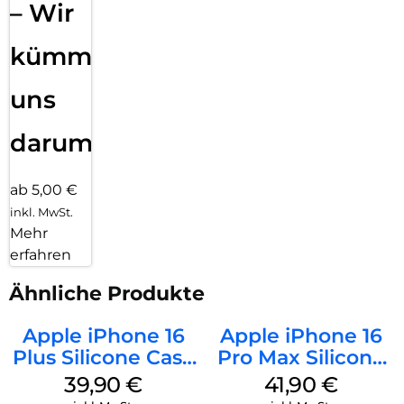
– Wir
kümmern
uns
darum!
ab 5,00 €
inkl. MwSt.
Mehr
erfahren
Ähnliche Produkte
Apple iPhone 16
Apple iPhone 16
Plus Silicone Case
Pro Max Silicone
MagSafe Plum
Case MagSafe
39,90
€
41,90
€
Ultramarine