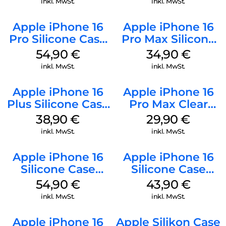
inkl. MwSt.
inkl. MwSt.
Apple iPhone 16
Apple iPhone 16
Pro Silicone Case
Pro Max Silicone
MagSafe Black
Case MagSafe
54,90
€
34,90
€
Denim
inkl. MwSt.
inkl. MwSt.
Apple iPhone 16
Apple iPhone 16
Plus Silicone Case
Pro Max Clear
MagSafe Denim
Case MagSafe
38,90
€
29,90
€
Transparent
inkl. MwSt.
inkl. MwSt.
Apple iPhone 16
Apple iPhone 16
Silicone Case
Silicone Case
MagSafe Lake
MagSafe Plum
54,90
€
43,90
€
Green
inkl. MwSt.
inkl. MwSt.
Apple iPhone 16
Apple Silikon Case