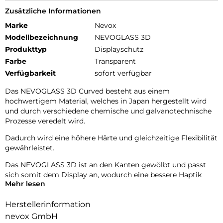
Zusätzliche Informationen
Marke
Nevox
Modellbezeichnung
NEVOGLASS 3D
Produkttyp
Displayschutz
Farbe
Transparent
Verfügbarkeit
sofort verfügbar
Das NEVOGLASS 3D Curved besteht aus einem
hochwertigem Material, welches in Japan hergestellt wird
und durch verschiedene chemische und galvanotechnische
Prozesse veredelt wird.
Dadurch wird eine höhere Härte und gleichzeitige Flexibilität
gewährleistet.
Das NEVOGLASS 3D ist an den Kanten gewölbt und passt
sich somit dem Display an, wodurch eine bessere Haptik
Mehr lesen
erzielt.
Durch die Umformungen wird das komplette Display
Herstellerinformation
zuverlässig geschützt.
nevox GmbH