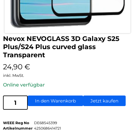
Nevox NEVOGLASS 3D Galaxy S25
Plus/S24 Plus curved glass
Transparent
24,90
€
inkl. MwSt.
Online verfügbar
In den Warenkorb
Jetzt kaufen
WEEE Reg No
DE68545399
Artikelnummer
4250686414721