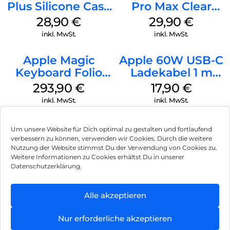
Plus Silicone Case
Pro Max Clear
MagSafe Black
Case MagSafe
28,90
€
29,90
€
Transparent
inkl. MwSt.
inkl. MwSt.
Apple Magic
Apple 60W USB-C
Keyboard Folio
Ladekabel 1 m
iPad 10.9″ (10.Gen.)
Weiß
293,90
€
17,90
€
Weiß
inkl. MwSt.
inkl. MwSt.
Um unsere Website für Dich optimal zu gestalten und fortlaufend
verbessern zu können, verwenden wir Cookies. Durch die weitere
Nutzung der Website stimmst Du der Verwendung von Cookies zu.
Impressum
Weitere Informationen zu Cookies erhältst Du in unserer
Datenschutzerklärung.
AGB
Datenschutz
Alle akzeptieren
Können wir Dir behilflich sein?
Vertrag widerrufen
Nur erforderliche akzeptieren