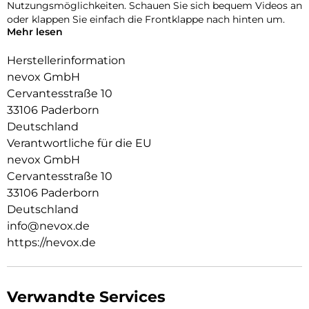
Nutzungsmöglichkeiten. Schauen Sie sich bequem Videos an
oder klappen Sie einfach die Frontklappe nach hinten um.
Mehr lesen
Durch die 2 unsichtbar integrierten Magneten wird die
Bedienung kinderleicht und die Schutzhülle öffnet sich nicht
Herstellerinformation
ungewollt.
nevox GmbH
Cervantesstraße 10
Beim Umklappen der Frontklappe wird diese ebenfalls durch
die Magneten auf der Rückseite fixiert, somit ist ein
33106 Paderborn
bequemes Telefonieren und Bedienen sichergestellt.
Deutschland
Verantwortliche für die EU
nevox GmbH
Cervantesstraße 10
33106 Paderborn
Deutschland
info@nevox.de
https://nevox.de
Verwandte Services