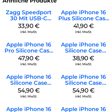
Ähnliche Produkte
Zagg Speedport
Apple iPhone 16
30 Mit USB-C
Plus Silicone Case
Kabel Weiß
MagSafe Stone
33,90
€
41,90
€
Gray
inkl. MwSt.
inkl. MwSt.
Apple iPhone 16
Apple iPhone 16
Pro Silicone Case
Silicone Case
MagSafe Denim
MagSafe
47,90
€
38,90
€
Ultramarine
inkl. MwSt.
inkl. MwSt.
Apple iPhone 16
Apple iPhone 16
Silicone Case
Silicone Case
MagSafe Lake
MagSafe Black
54,90
€
54,90
€
Green
inkl. MwSt.
inkl. MwSt.
Apple iPhone 16
Apple iPhone 16